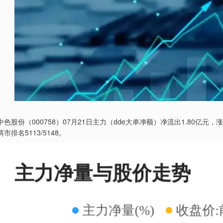
中色股份（000758）07月21日主力（dde大单净额）净流出1.80亿元，涨跌
两市排名5113/5148。