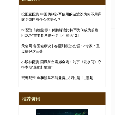
投配宝配资 中国仿制苏军使用的波波沙为何不用弹
鼓？弹匣有什么优势么？
58配资 前瞻指标！付鹏解读比特币为何成为前瞻
FICC的重要参考信号？【付鹏说12】
天创网 鲁医健康说 | 春捂到底怎么“捂”？专家：重
点捂好这三处
小股神配资 国风舞台震撼全场！刘宇《云水间》夺
得本期“最能打歌曲”
宏粤配资 鱼和熊掌不能兼得_方种_清主_那是
推荐资讯