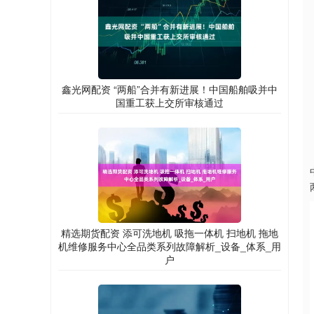
鑫光网配资 “两船”合并有新进展！中国船舶吸并中
国重工获上交所审核通过
精选期货配资 添可洗地机 吸拖一体机 扫地机 拖地
机维修服务中心全品类系列故障解析_设备_体系_用
户