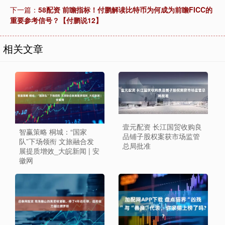
下一篇：
58配资 前瞻指标！付鹏解读比特币为何成为前瞻FICC的
重要参考信号？【付鹏说12】
相关文章
壹元配资 长江国贸收购良
智赢策略 桐城：“国家
品铺子股权案获市场监管
队”下场领衔 文旅融合发
总局批准
展提质增效_大皖新闻 | 安
徽网