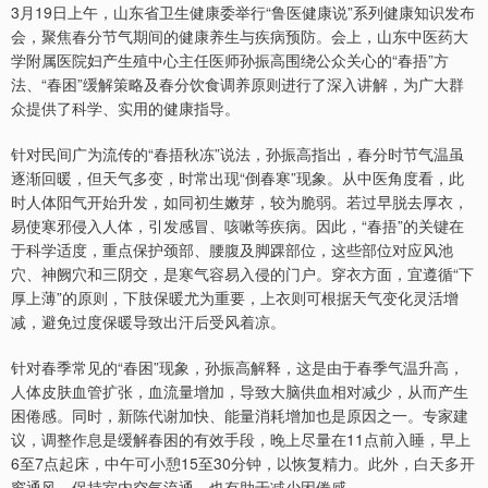
3月19日上午，山东省卫生健康委举行“鲁医健康说”系列健康知识发布
会，聚焦春分节气期间的健康养生与疾病预防。会上，山东中医药大
学附属医院妇产生殖中心主任医师孙振高围绕公众关心的“春捂”方
法、“春困”缓解策略及春分饮食调养原则进行了深入讲解，为广大群
众提供了科学、实用的健康指导。
针对民间广为流传的“春捂秋冻”说法，孙振高指出，春分时节气温虽
逐渐回暖，但天气多变，时常出现“倒春寒”现象。从中医角度看，此
时人体阳气开始升发，如同初生嫩芽，较为脆弱。若过早脱去厚衣，
易使寒邪侵入人体，引发感冒、咳嗽等疾病。因此，“春捂”的关键在
于科学适度，重点保护颈部、腰腹及脚踝部位，这些部位对应风池
穴、神阙穴和三阴交，是寒气容易入侵的门户。穿衣方面，宜遵循“下
厚上薄”的原则，下肢保暖尤为重要，上衣则可根据天气变化灵活增
减，避免过度保暖导致出汗后受风着凉。
针对春季常见的“春困”现象，孙振高解释，这是由于春季气温升高，
人体皮肤血管扩张，血流量增加，导致大脑供血相对减少，从而产生
困倦感。同时，新陈代谢加快、能量消耗增加也是原因之一。专家建
议，调整作息是缓解春困的有效手段，晚上尽量在11点前入睡，早上
6至7点起床，中午可小憩15至30分钟，以恢复精力。此外，白天多开
窗通风，保持室内空气流通，也有助于减少困倦感。