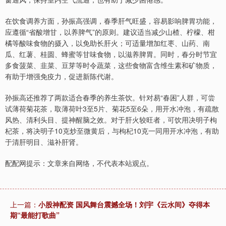
在饮食调养方面，孙振高强调，春季肝气旺盛，容易影响脾胃功能，
应遵循“省酸增甘，以养脾气”的原则。建议适当减少山楂、柠檬、柑
橘等酸味食物的摄入，以免助长肝火；可适量增加红枣、山药、南
瓜、红薯、桂圆、蜂蜜等甘味食物，以滋养脾胃。同时，春分时节宜
多食菠菜、韭菜、豆芽等时令蔬菜，这些食物富含维生素和矿物质，
有助于增强免疫力，促进新陈代谢。
孙振高还推荐了两款适合春季的养生茶饮。针对易“春困”人群，可尝
试薄荷菊花茶，取薄荷叶3至5片、菊花5至6朵，用开水冲泡，有疏散
风热、清利头目、提神醒脑之效。对于肝火较旺者，可饮用决明子枸
杞茶，将决明子10克炒至微黄后，与枸杞10克一同用开水冲泡，有助
于清肝明目、滋补肝肾。
配配网提示：文章来自网络，不代表本站观点。
上一篇：
小股神配资 国风舞台震撼全场！刘宇《云水间》夺得本
期“最能打歌曲”