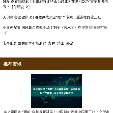
58配资 前瞻指标！付鹏解读比特币为何成为前瞻FICC的重要参考信
号？【付鹏说12】
天创网 鲁医健康说 | 春捂到底怎么“捂”？专家：重点捂好这三处
小股神配资 国风舞台震撼全场！刘宇《云水间》夺得本期“最能打歌
曲”
宏粤配资 鱼和熊掌不能兼得_方种_清主_那是
推荐资讯
鑫光网配资 “两船”合并有新进展！中国船舶吸并中国重工获上交所审