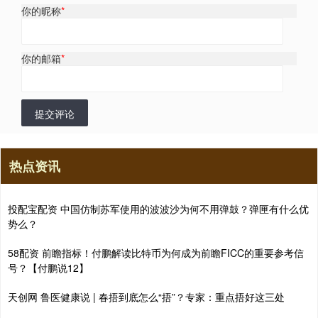
你的昵称
*
你的邮箱
*
提交评论
热点资讯
投配宝配资 中国仿制苏军使用的波波沙为何不用弹鼓？弹匣有什么优
势么？
58配资 前瞻指标！付鹏解读比特币为何成为前瞻FICC的重要参考信
号？【付鹏说12】
天创网 鲁医健康说 | 春捂到底怎么“捂”？专家：重点捂好这三处