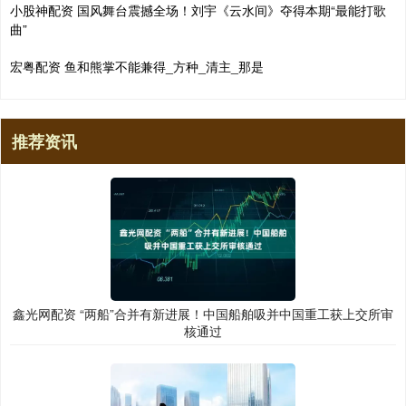
小股神配资 国风舞台震撼全场！刘宇《云水间》夺得本期“最能打歌
曲”
宏粤配资 鱼和熊掌不能兼得_方种_清主_那是
推荐资讯
鑫光网配资 “两船”合并有新进展！中国船舶吸并中国重工获上交所审
核通过