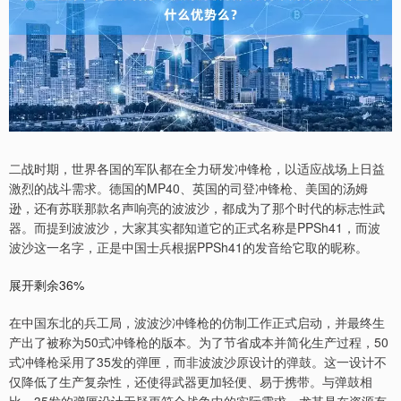
二战时期，世界各国的军队都在全力研发冲锋枪，以适应战场上日益
激烈的战斗需求。德国的MP40、英国的司登冲锋枪、美国的汤姆
逊，还有苏联那款名声响亮的波波沙，都成为了那个时代的标志性武
器。而提到波波沙，大家其实都知道它的正式名称是PPSh41，而波
波沙这一名字，正是中国士兵根据PPSh41的发音给它取的昵称。
展开剩余36%
在中国东北的兵工局，波波沙冲锋枪的仿制工作正式启动，并最终生
产出了被称为50式冲锋枪的版本。为了节省成本并简化生产过程，50
式冲锋枪采用了35发的弹匣，而非波波沙原设计的弹鼓。这一设计不
仅降低了生产复杂性，还使得武器更加轻便、易于携带。与弹鼓相
比，35发的弹匣设计无疑更符合战争中的实际需求，尤其是在资源有