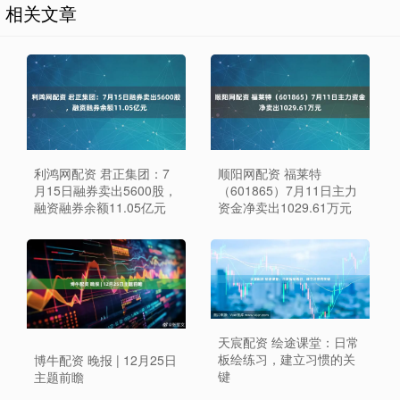
相关文章
利鸿网配资 君正集团：7
顺阳网配资 福莱特
月15日融券卖出5600股，
（601865）7月11日主力
融资融券余额11.05亿元
资金净卖出1029.61万元
天宸配资 绘途课堂：日常
板绘练习，建立习惯的关
博牛配资 晚报 | 12月25日
键
主题前瞻