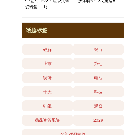
牛达人 1973：垃圾淘金——沃尔特&#183;施洛斯
资料集 （1）
话题标签
破解
银行
上市
第七
调研
电池
十大
科技
狂飙
观察
鼎晟资管配资
2026
全部话题标签