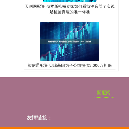
天创网配资 俄罗斯枪械专家如何看待消音器？实践
是检验真理的唯一标准
智信通配资 贝瑞基因为子公司提供3,000万担保
配配网
友情链接：