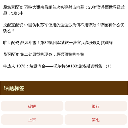
股鑫宝配资 万吨大驱南昌舰首次实弹射击内幕：23岁官兵面世界级难
题，5发5中
投配宝配资 中国仿制苏军使用的波波沙为何不用弹鼓？弹匣有什么优
势么？
旷世配资 战风斗雪！第82集团军某旅一营官兵高强度对抗训练
鼎冠配资 第二架原型机现身，最强预警机空警
牛达人 1973：垃圾淘金——沃尔特&#183;施洛斯资料集 （1）
话题标签
破解
银行
上市
第七