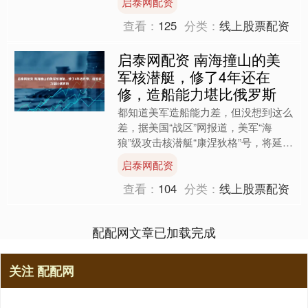
启泰网配资
《指南》），从目标、....
查看：
125
分类：
线上股票配资
启泰网配资 南海撞山的美
军核潜艇，修了4年还在
修，造船能力堪比俄罗斯
都知道美军造船能力差，但没想到这么
差，据美国“战区”网报道，美军“海
狼”级攻击核潜艇“康涅狄格”号，将延迟
一年服役。按照预定计划，这艘核潜艇
启泰网配资
应该在今年秋天完成维....
查看：
104
分类：
线上股票配资
配配网文章已加载完成
关注 配配网