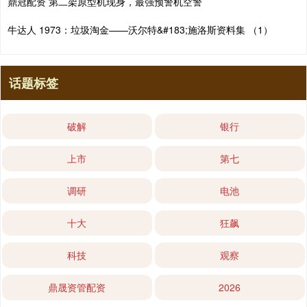
鼎冠配资 第二架原型机现身，最强预警机空警
牛达人 1973：垃圾淘金——沃尔特&#183;施洛斯资料集 （1）
话题标签
破解
银行
上市
第七
调研
电池
十大
狂飙
科技
观察
鼎晟资管配资
2026