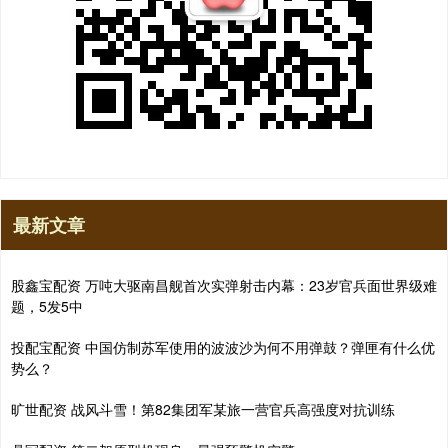
最新文章
股鑫宝配资 万吨大驱南昌舰首次实弹射击内幕：23岁官兵面世界级难
题，5发5中
投配宝配资 中国仿制苏军使用的波波沙为何不用弹鼓？弹匣有什么优
势么？
旷世配资 战风斗雪！第82集团军某旅一营官兵高强度对抗训练