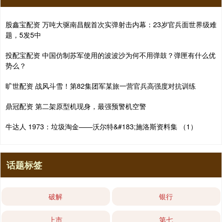
股鑫宝配资 万吨大驱南昌舰首次实弹射击内幕：23岁官兵面世界级难
题，5发5中
投配宝配资 中国仿制苏军使用的波波沙为何不用弹鼓？弹匣有什么优
势么？
旷世配资 战风斗雪！第82集团军某旅一营官兵高强度对抗训练
鼎冠配资 第二架原型机现身，最强预警机空警
牛达人 1973：垃圾淘金——沃尔特&#183;施洛斯资料集 （1）
话题标签
破解
银行
上市
第七