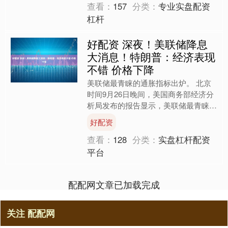
查看：
157
分类：
专业实盘配资
杠杆
好配资 深夜！美联储降息
大消息！特朗普：经济表现
不错 价格下降
美联储最青睐的通胀指标出炉。 北京
时间9月26日晚间，美国商务部经济分
析局发布的报告显示，美联储最青睐的
通胀指标—美国8月核心PCE物价指数
好配资
（剔除食品和能源）同....
查看：
128
分类：
实盘杠杆配资
平台
配配网文章已加载完成
关注 配配网